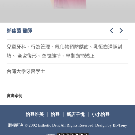
鄭佳茵 醫師
兒童牙科、行為管理、氟化物預防齲齒、乳恆齒溝隙封
填、 全瓷復形、空間維持、早期齒顎矯正
台灣大學牙醫學士
實際案例
怡登唯美
｜
怡登
｜
新店千悅
｜
小小怡登
版權所有 © 2002 Esthetic Dent All Rights Reserved. Design by
Dr-Tony