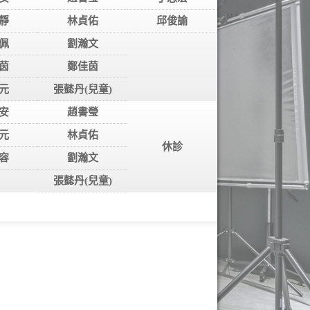
靜
林貞佑
邱俊諭
佩
劉瀚文
茵
鄭佳茵
元
張懿丹(兒童)
安
趙書瑩
元
林貞佑
休診
容
劉瀚文
張懿丹(兒童)