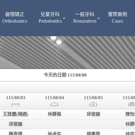
齒顎矯正
兒童牙科
一般牙科
實際案例
Orthodontics
Pedodontics
Restoratives
Cases
今天的日期
115/08/08
115/08/03
115/08/04
115/08/05
115/0
(一)
(二)
(三)
(四
王雅麗(隔週)
林靜佩
邱俊諭
陳怡
邱俊諭
林靜
魏彥晴
林貞佑
趙書瑩
林奕