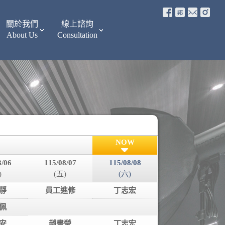
關於我們
線上諮詢
About Us
Consultation
NOW
8/06
115/08/07
115/08/08
)
(五)
(六)
靜
員工進修
丁志宏
佩
安
趙書瑩
丁志宏