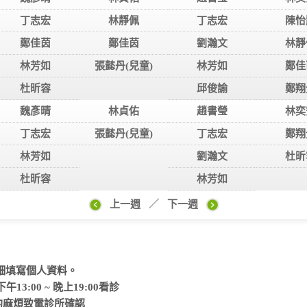
丁志宏
林靜佩
丁志宏
陳怡
鄭佳茵
鄭佳茵
劉瀚文
林靜
林芳如
張懿丹(兒童)
林芳如
鄭佳
杜昕容
邱俊諭
鄭翔
魏彥晴
林貞佑
趙書瑩
林奕
丁志宏
張懿丹(兒童)
丁志宏
鄭翔
林芳如
劉瀚文
杜昕
杜昕容
林芳如
上一週
／
下一週
細填寫個人資料。
:00 ~ 晚上19:00看診
約麻煩致電診所確認